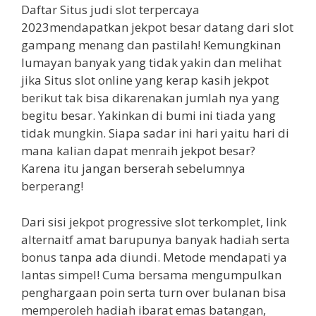
Daftar Situs judi slot terpercaya
2023mendapatkan jekpot besar datang dari slot
gampang menang dan pastilah! Kemungkinan
lumayan banyak yang tidak yakin dan melihat
jika Situs slot online yang kerap kasih jekpot
berikut tak bisa dikarenakan jumlah nya yang
begitu besar. Yakinkan di bumi ini tiada yang
tidak mungkin. Siapa sadar ini hari yaitu hari di
mana kalian dapat menraih jekpot besar?
Karena itu jangan berserah sebelumnya
berperang!
Dari sisi jekpot progressive slot terkomplet, link
alternaitf amat barupunya banyak hadiah serta
bonus tanpa ada diundi. Metode mendapati ya
lantas simpel! Cuma bersama mengumpulkan
penghargaan poin serta turn over bulanan bisa
memperoleh hadiah ibarat emas batangan,