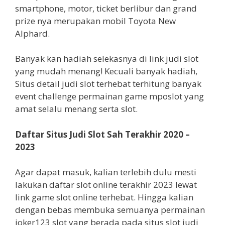
smartphone, motor, ticket berlibur dan grand
prize nya merupakan mobil Toyota New
Alphard.
Banyak kan hadiah selekasnya di link judi slot
yang mudah menang! Kecuali banyak hadiah,
Situs detail judi slot terhebat terhitung banyak
event challenge permainan game mposlot yang
amat selalu menang serta slot.
Daftar Situs Judi Slot Sah Terakhir 2020 –
2023
Agar dapat masuk, kalian terlebih dulu mesti
lakukan daftar slot online terakhir 2023 lewat
link game slot online terhebat. Hingga kalian
dengan bebas membuka semuanya permainan
joker123 slot yang berada pada situs slot judi