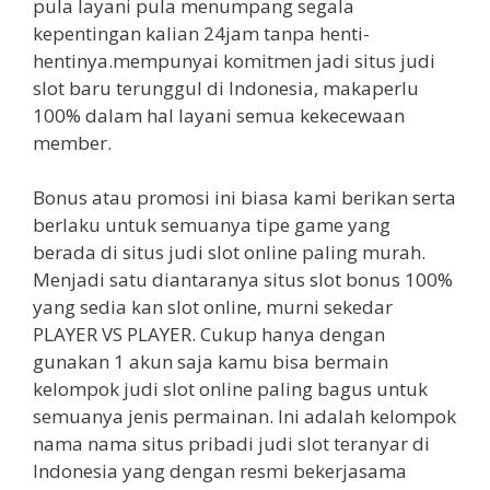
pula layani pula menumpang segala
kepentingan kalian 24jam tanpa henti-
hentinya.mempunyai komitmen jadi situs judi
slot baru terunggul di Indonesia, makaperlu
100% dalam hal layani semua kekecewaan
member.
Bonus atau promosi ini biasa kami berikan serta
berlaku untuk semuanya tipe game yang
berada di situs judi slot online paling murah.
Menjadi satu diantaranya situs slot bonus 100%
yang sedia kan slot online, murni sekedar
PLAYER VS PLAYER. Cukup hanya dengan
gunakan 1 akun saja kamu bisa bermain
kelompok judi slot online paling bagus untuk
semuanya jenis permainan. Ini adalah kelompok
nama nama situs pribadi judi slot teranyar di
Indonesia yang dengan resmi bekerjasama