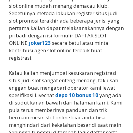
slot online mudah menang demacau klub.
Sebetulnya metoda lakukan register situs judi
slot promosi terakhir ada beberapa jenis, yang
pertama kalian dapat melaksanakannya dengan
pribadi dengan isi formulir DAFTAR SLOT
ONLINE
joker123
secara betul atau minta
kontribusi agen slot online terbaik buat
registrasi.
Kalau kalian menjumpai kesukaran registrasi
situs judi slot sangat enteng menang, tak usah
enggan buat mengabari operator kami lewat
spesifikasi Livechat
depo 10 bonus 10
yang ada
di sudut kanan bawah dari halaman kami. Kami
pula terus memberinya panduan dan trik
bermain mesin slot online biar anda bisa
menghindari dari kekalahan besar di saat main .
Sehingga tungggu ditambah lagi? daftar serta