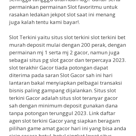
permainkan permainan Slot favoritmu untuk
rasakan ledakan jekpot slot saat ini menang
juga kalah tentu kami bayar!.
Slot Terkini yaitu situs slot terkini slot terkini bet
murah deposit mulai dengan 200 perak, dengan
permainan mj 1 serta mj 2 gacor, namun juga
sebagai situs pg slot gacor dan terpercaya 2023.
slot terakhir Gacor tiada potongan dapat
diterima pada saran Slot Gacor sah ini hari
lantaran bakal menyiapkan pelbagai transaksi
bisnis paling gampang dijalankan. Situs slot
terkini Gacor adalah situs slot teranyar gacor
sah dengan minimum deposit gunakan dana
tanpa potongan terunggul 2023. Link daftar
agen slot terkini Gacor yang siapkan beragam
pilihan game amat gacor hari ini yang bisa anda
cicip secara betul-betul singkat lewat situs