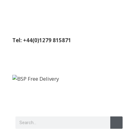
Tel: +44(0)1279 815871