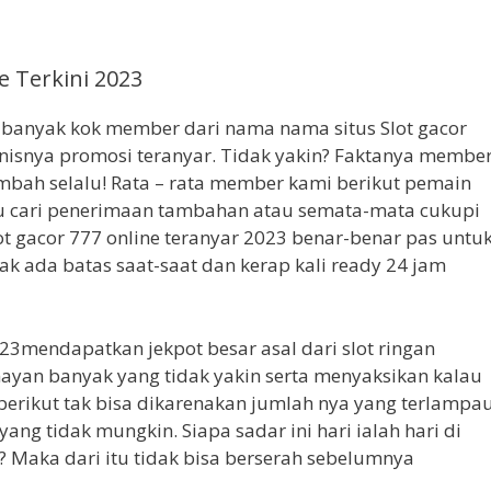
e Terkini 2023
banyak kok member dari nama nama situs Slot gacor
nisnya promosi teranyar. Tidak yakin? Faktanya membe
ambah selalu! Rata – rata member kami berikut pemain
u cari penerimaan tambahan atau semata-mata cukupi
ot gacor 777 online teranyar 2023 benar-benar pas untu
ak ada batas saat-saat dan kerap kali ready 24 jam
023mendapatkan jekpot besar asal dari slot ringan
yan banyak yang tidak yakin serta menyaksikan kalau
t berikut tak bisa dikarenakan jumlah nya yang terlampa
yang tidak mungkin. Siapa sadar ini hari ialah hari di
? Maka dari itu tidak bisa berserah sebelumnya