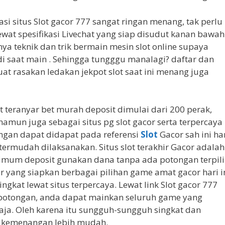
si situs Slot gacor 777 sangat ringan menang, tak perlu
wat spesifikasi Livechat yang siap disudut kanan bawah
a teknik dan trik bermain mesin slot online supaya
i saat main . Sehingga tungggu manalagi? daftar dan
t rasakan ledakan jekpot slot saat ini menang juga
slot teranyar bet murah deposit dimulai dari 200 perak,
amun juga sebagai situs pg slot gacor serta terpercaya
ongan dapat didapat pada referensi
Slot
Gacor sah ini ha
ermudah dilaksanakan. Situs slot terakhir Gacor adalah
inimum deposit gunakan dana tanpa ada potongan terpil
or yang siapkan berbagai pilihan game amat gacor hari i
ingkat lewat situs terpercaya. Lewat link Slot gacor 777
a potongan, anda dapat mainkan seluruh game yang
aja. Oleh karena itu sungguh-sungguh singkat dan
 kemenangan lebih mudah.