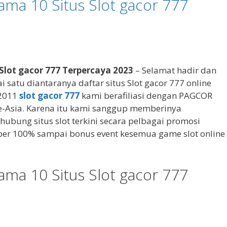
ama 10 Situs Slot gacor 777
Slot gacor 777 Terpercaya 2023
– Selamat hadir dan
 satu diantaranya daftar situs Slot gacor 777 online
 2011
slot gacor 777
kami berafiliasi dengan PAGCOR
 se-Asia. Karena itu kami sanggup memberinya
ubung situs slot terkini secara pelbagai promosi
er 100% sampai bonus event kesemua game slot online
ama 10 Situs Slot gacor 777