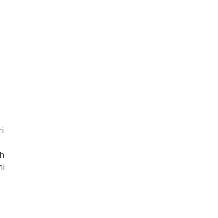
ri
ih
ni