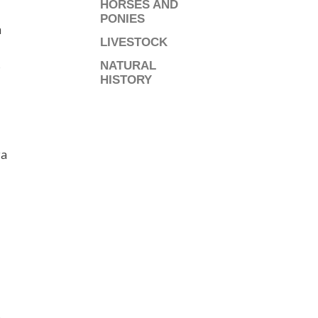
HORSES AND
PONIES
a
LIVESTOCK
s
NATURAL
HISTORY
ya
.