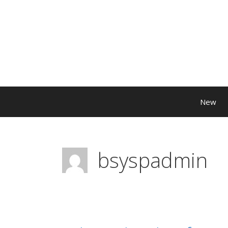
New
bsyspadmin