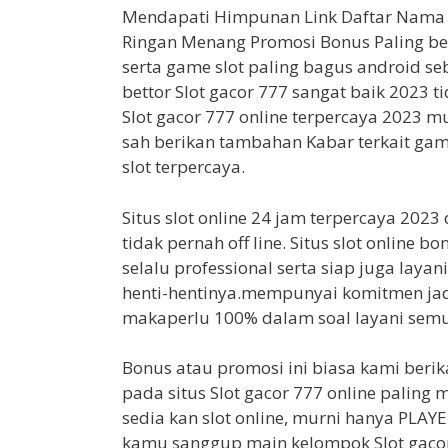
Mendapati Himpunan Link Daftar Nama 10
Ringan Menang Promosi Bonus Paling besa
serta game slot paling bagus android s
bettor Slot gacor 777 sangat baik 2023 
Slot gacor 777 online terpercaya 2023 m
sah berikan tambahan Kabar terkait gam
slot terpercaya.
Situs slot online 24 jam terpercaya 2023
tidak pernah off line. Situs slot online 
selalu professional serta siap juga lay
henti-hentinya.mempunyai komitmen jadi 
makaperlu 100% dalam soal layani se
Bonus atau promosi ini biasa kami ber
pada situs Slot gacor 777 online paling 
sedia kan slot online, murni hanya PLA
kamu sanggup main kelompok Slot gacor