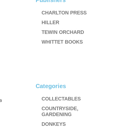
Publishers
CHARLTON PRESS
HILLER
TEWIN ORCHARD
WHITTET BOOKS
Categories
COLLECTABLES
a
COUNTRYSIDE,
GARDENING
DONKEYS