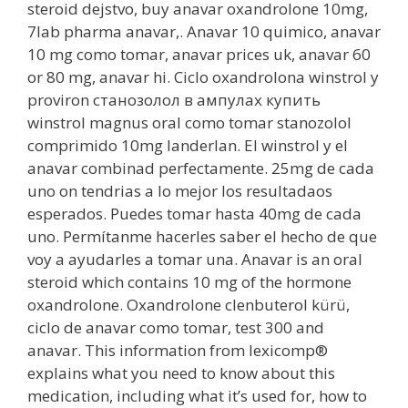
steroid dejstvo, buy anavar oxandrolone 10mg,
7lab pharma anavar,. Anavar 10 quimico, anavar
10 mg como tomar, anavar prices uk, anavar 60
or 80 mg, anavar hi. Ciclo oxandrolona winstrol y
proviron станозолол в ампулах купить
winstrol magnus oral como tomar stanozolol
comprimido 10mg landerlan. El winstrol y el
anavar combinad perfectamente. 25mg de cada
uno on tendrias a lo mejor los resultadaos
esperados. Puedes tomar hasta 40mg de cada
uno. Permítanme hacerles saber el hecho de que
voy a ayudarles a tomar una. Anavar is an oral
steroid which contains 10 mg of the hormone
oxandrolone. Oxandrolone clenbuterol kürü,
ciclo de anavar como tomar, test 300 and
anavar. This information from lexicomp®
explains what you need to know about this
medication, including what it’s used for, how to