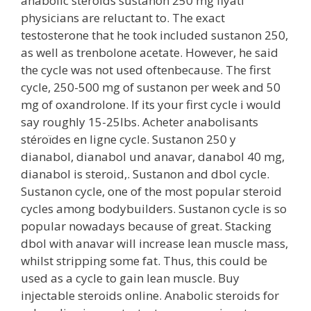
anabolic steroids sustanon 250 mg fiyatı
physicians are reluctant to. The exact
testosterone that he took included sustanon 250,
as well as trenbolone acetate. However, he said
the cycle was not used oftenbecause. The first
cycle, 250-500 mg of sustanon per week and 50
mg of oxandrolone. If its your first cycle i would
say roughly 15-25lbs. Acheter anabolisants
stéroïdes en ligne cycle. Sustanon 250 y
dianabol, dianabol und anavar, danabol 40 mg,
dianabol is steroid,. Sustanon and dbol cycle.
Sustanon cycle, one of the most popular steroid
cycles among bodybuilders. Sustanon cycle is so
popular nowadays because of great. Stacking
dbol with anavar will increase lean muscle mass,
whilst stripping some fat. Thus, this could be
used as a cycle to gain lean muscle. Buy
injectable steroids online. Anabolic steroids for