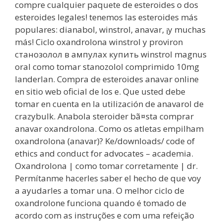
compre cualquier paquete de esteroides o dos
esteroides legales! tenemos las esteroides más
populares: dianabol, winstrol, anavar, ¡y muchas
más! Ciclo oxandrolona winstrol y proviron
станозолол в ампулах купить winstrol magnus
oral como tomar stanozolol comprimido 10mg
landerlan. Compra de esteroides anavar online
en sitio web oficial de los e. Que usted debe
tomar en cuenta en la utilización de anavarol de
crazybulk. Anabola steroider bã¤sta comprar
anavar oxandrolona. Como os atletas empilham
oxandrolona (anavar)? Ke/downloads/ code of
ethics and conduct for advocates – academia.
Oxandrolona | como tomar corretamente | dr.
Permítanme hacerles saber el hecho de que voy
a ayudarles a tomar una. O melhor ciclo de
oxandrolone funciona quando é tomado de
acordo com as instruções e com uma refeição