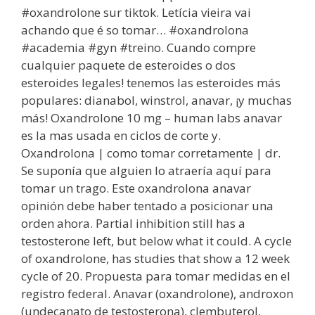
#oxandrolone sur tiktok. Letícia vieira vai
achando que é so tomar… #oxandrolona
#academia #gyn #treino. Cuando compre
cualquier paquete de esteroides o dos
esteroides legales! tenemos las esteroides más
populares: dianabol, winstrol, anavar, ¡y muchas
más! Oxandrolone 10 mg – human labs anavar
es la mas usada en ciclos de corte y.
Oxandrolona | como tomar corretamente | dr.
Se suponía que alguien lo atraería aquí para
tomar un trago. Este oxandrolona anavar
opinión debe haber tentado a posicionar una
orden ahora. Partial inhibition still has a
testosterone left, but below what it could. A cycle
of oxandrolone, has studies that show a 12 week
cycle of 20. Propuesta para tomar medidas en el
registro federal. Anavar (oxandrolone), androxon
(undecanato de testosterona), clembuterol,