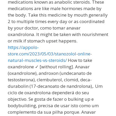
medications known as anabolic steroids. These
medications are like male hormones made by
the body. Take this medicine by mouth generally
2 to multiple times every day or as coordinated
by your doctor, como tomar anavar
oxandrolona. It might be taken with nourishment
or milk if stomach upset happens.
https://appolo-
store.com/2023/05/03/stanozolol-online-
natural-muscles-vs-steroids/
How to take
oxandrolone ✓ [without rolling]. Anavar
(oxandrolone), androxon (undecanato de
testosterona), clembuterol, clomid, deca-
durabolin (17-decanoato de nandrolona),. Um
ciclo de oxandrolona dependerá do seu
objectivo. Se gosta de fazer o bulking up e
bodybuilding, precisa de usar isto como um
complemento da sua pilha porque. Anavar