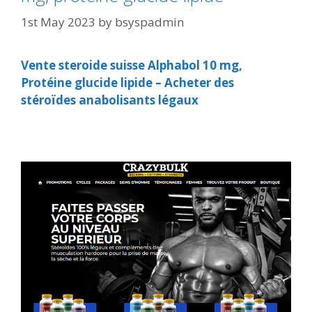
1st May 2023
by
bsyspadmin
Vente steroide suisse Alphabol 10 mg,
Protéine glucide lipide – Acheter des
stéroïdes anabolisants légaux